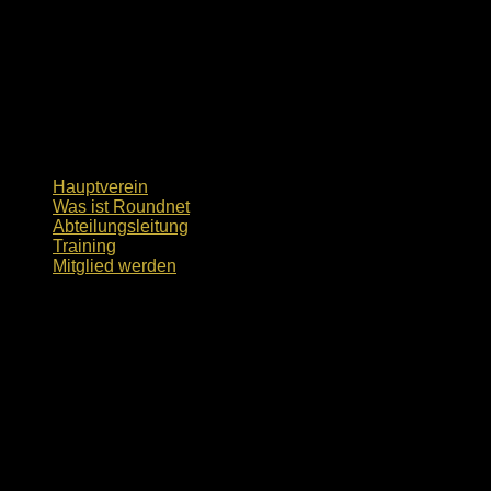
Hauptverein
Was ist Roundnet
Abteilungsleitung
Training
Mitglied werden
Was ist Roundnet
4 Spielende, 3 Ballkontakte, 2 Teams 
das ist alles, was man braucht um den Sport Roundnet, welche
Gespielt wird der Sport zu viert, wobei jeweils zwei Spielen
steht. Nach einer Angabe über das Netz spielen sich die Perso